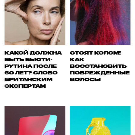
КАКОЙ ДОЛЖНА
СТОЯТ КОЛОМ!
БЫТЬ БЬЮТИ-
КАК
РУТИНА ПОСЛЕ
ВОССТАНОВИТЬ
60 ЛЕТ? СЛОВО
ПОВРЕЖДЕННЫЕ
БРИТАНСКИМ
ВОЛОСЫ
ЭКСПЕРТАМ