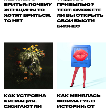
БРИТЬЯ: ПОЧЕМУ
ПРИБЫЛЬЮ?
ЖЕНЩИНЫ ТО
ТЕСТ: СМОЖЕТЕ
ХОТЯТ БРИТЬСЯ,
ЛИ ВЫ ОТКРЫТЬ
ТО НЕТ
СВОЙ БЬЮТИ-
БИЗНЕС
КАК УСТРОЕНА
КАК МЕНЯЛАСЬ
КРЕМАЦИЯ:
ФОРМА ГУБ В
СЖИГАЮТ ЛИ
ИСТОРИИ: ОТ