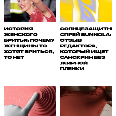
ИСТОРИЯ
СОЛНЦЕЗАЩИТН
ЖЕНСКОГО
СПРЕЙ SUNNOLA:
БРИТЬЯ: ПОЧЕМУ
ОТЗЫВ
ЖЕНЩИНЫ ТО
РЕДАКТОРА,
ХОТЯТ БРИТЬСЯ,
КОТОРЫЙ ИЩЕТ
ТО НЕТ
САНСКРИН БЕЗ
ЖИРНОЙ
ПЛЕНКИ