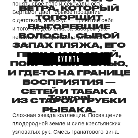
понять свое тело и сексуальность.
ВЕТРА, КОТОРЫЙ
Бергамот дает горькое прощание
ТОПОРЩИТ
с детством, а мускус — принятие себя
ВЫГОРЕВШИЕ
и того, что девчонка за забором уже
ВОЛОСЫ, СЫРОЙ
не только напарница по улиточным
ЗАПАХ ПЛЯЖА, ЕГО
гонкам.
ПЕСКА И КАМНЕЙ,
КУПИТЬ
ПОКРЫТЫХ СОЛЬЮ,
И ГДЕ-ТО НА ГРАНИЦЕ
ВОСПРИЯТИЯ —
СЕТЕЙ И ТАБАКА
Terroni
ИЗ СТАРОЙ ТРУБКИ
РЫБАКА.
Сложная звезда коллекции. Посвящение
плодородной земле и силе крестьянских
узловатых рук. Смесь гранатового вина,