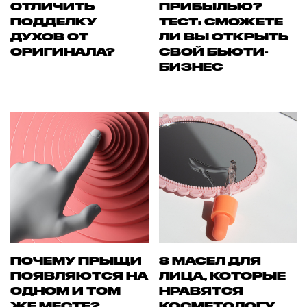
ОТЛИЧИТЬ
ПРИБЫЛЬЮ?
ПОДДЕЛКУ
ТЕСТ: СМОЖЕТЕ
ДУХОВ ОТ
ЛИ ВЫ ОТКРЫТЬ
ОРИГИНАЛА?
СВОЙ БЬЮТИ-
БИЗНЕС
ПОЧЕМУ ПРЫЩИ
8 МАСЕЛ ДЛЯ
ПОЯВЛЯЮТСЯ НА
ЛИЦА, КОТОРЫЕ
ОДНОМ И ТОМ
НРАВЯТСЯ
ЖЕ МЕСТЕ?
КОСМЕТОЛОГУ