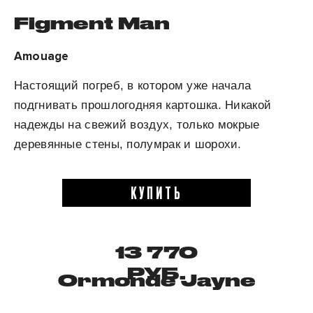
Figment Man
Amouage
Настоящий погреб, в котором уже начала
подгнивать прошлогодняя картошка. Никакой
надежды на свежий воздух, только мокрые
деревянные стены, полумрак и шорохи.
КУПИТЬ
13 770
РУБ.
Ormonde Jayne