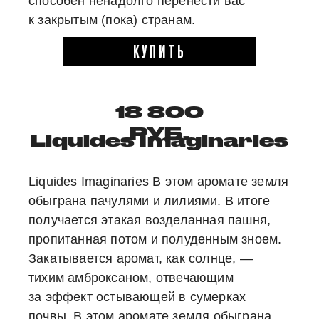
способен ненадолго перенести вас
к закрытым (пока) странам.
КУПИТЬ
18 800
РУБ.
Liquides Imaginaries
Liquides Imaginaries В этом аромате земля
обыграна пачулями и лилиями. В итоге
получается этакая возделанная пашня,
пропитанная потом и полуденным зноем.
Закатывается аромат, как солнце, —
тихим амброксаном, отвечающим
за эффект остывающей в сумерках
почвы. В этом аромате земля обыграна