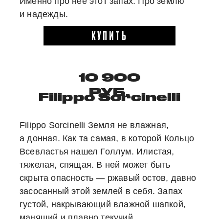
Именно про нее этот запах. Про землю
и надежды.
КУПИТЬ
10 900
РУБ.
Filippo Sorcinelli
Filippo Sorcinelli Земля не влажная,
а донная. Как та самая, в которой Кольцо
Всевластья нашел Голлум. Илистая,
тяжелая, спящая. В ней может быть
скрыта опасность — ржавый остов, давно
засосанный этой землей в себя. Запах
густой, накрывающий влажной шапкой,
манящий и плавно текучий.