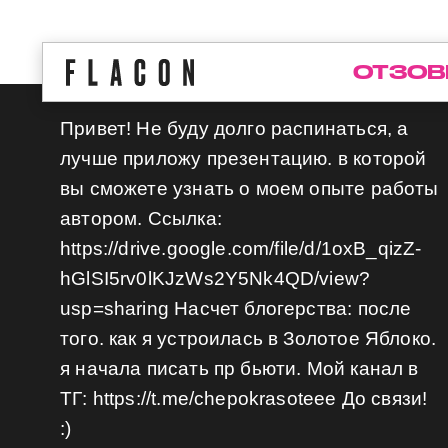
ОТЗОВ
Привет! Не буду долго распинаться, а
лучше приложу презентацию. в которой
вы сможете узнать о моем опыте работы
автором. Ссылка:
https://drive.google.com/file/d/1oxB_qizZ-
hGlSI5rv0lKJzWs2Y5Nk4QD/view?
usp=sharing Насчет блогерства: после
того. как я устроилась в Золотое Яблоко.
я начала писать пр бьюти. Мой канал в
ТГ: https://t.me/chepokrasoteee До связи!
:)