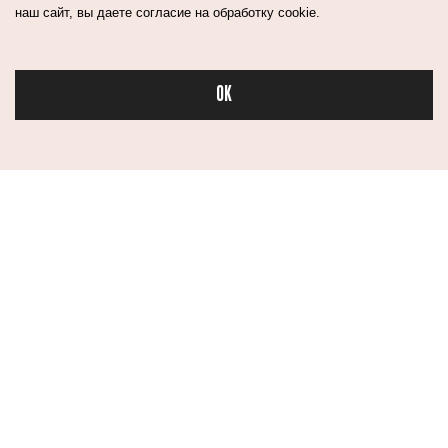
наш сайт, вы даете согласие на обработку cookie.
OK
Бьюти
Контакты
Авторы
Медиа-Кит
Пользовательское соглашение
Политика обработки персональных данных