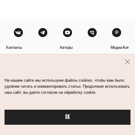
Контакты
Авторы
Медиа-Кит
Пользовательское соглашение
Политика обработки персональных данных
На нашем сайте мы используем файлы cookies, чтобы вам было
удобнее читать и комментировать статьи. Продолжая использовать
наш сайт, вы даете согласие на обработку cookie.
© Flacon 2026. Все права защищены.
OK
Бьюти