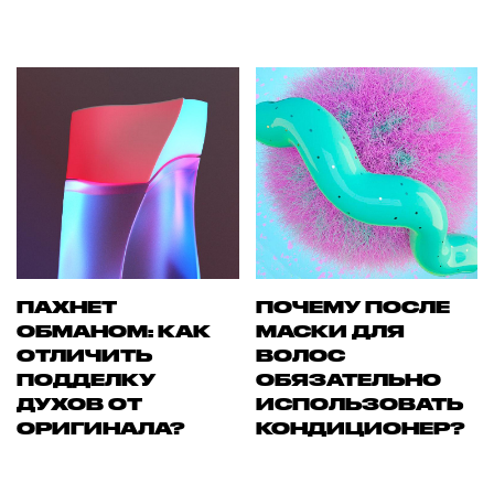
ПАХНЕТ
ПОЧЕМУ ПОСЛЕ
ОБМАНОМ: КАК
МАСКИ ДЛЯ
ОТЛИЧИТЬ
ВОЛОС
ПОДДЕЛКУ
ОБЯЗАТЕЛЬНО
ДУХОВ ОТ
ИСПОЛЬЗОВАТЬ
ОРИГИНАЛА?
КОНДИЦИОНЕР?