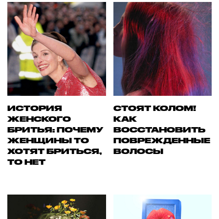
ИСТОРИЯ
СТОЯТ КОЛОМ!
ЖЕНСКОГО
КАК
БРИТЬЯ: ПОЧЕМУ
ВОССТАНОВИТЬ
ЖЕНЩИНЫ ТО
ПОВРЕЖДЕННЫЕ
ХОТЯТ БРИТЬСЯ,
ВОЛОСЫ
ТО НЕТ