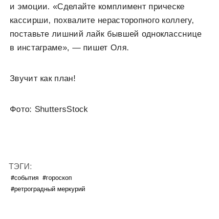
и эмоции. «Сделайте комплимент прическе
кассирши, похвалите нерасторопного коллегу,
поставьте лишний лайк бывшей однокласснице
в инстаграме», — пишет Оля.
Звучит как план!
Фото: ShuttersStock
ТЭГИ:
#события
#гороскоп
#ретроградный меркурий