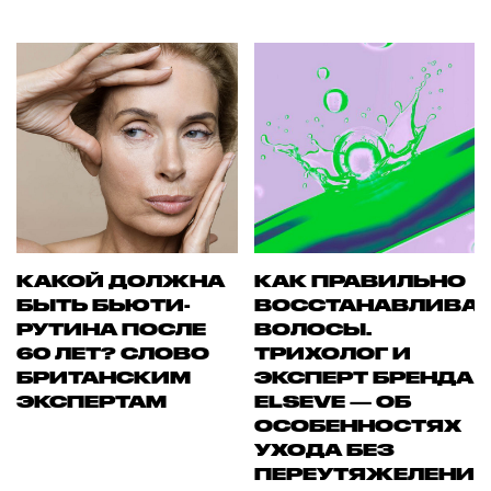
КАКОЙ ДОЛЖНА
КАК ПРАВИЛЬНО
БЫТЬ БЬЮТИ-
ВОССТАНАВЛИВА
РУТИНА ПОСЛЕ
ВОЛОСЫ.
60 ЛЕТ? СЛОВО
ТРИХОЛОГ И
БРИТАНСКИМ
ЭКСПЕРТ БРЕНДА
ЭКСПЕРТАМ
ELSEVE — ОБ
ОСОБЕННОСТЯХ
УХОДА БЕЗ
ПЕРЕУТЯЖЕЛЕНИ