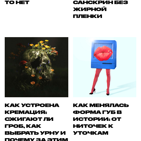
ТО НЕТ
САНСКРИН БЕЗ
ЖИРНОЙ
ПЛЕНКИ
КАК УСТРОЕНА
КАК МЕНЯЛАСЬ
КРЕМАЦИЯ:
ФОРМА ГУБ В
СЖИГАЮТ ЛИ
ИСТОРИИ: ОТ
ГРОБ, КАК
НИТОЧЕК К
ВЫБРАТЬ УРНУ И
УТОЧКАМ
ПОЧЕМУ ЗА ЭТИМ