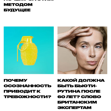
МЕТОДОМ
БУДУЩЕЕ
ПОЧЕМУ
КАКОЙ ДОЛЖНА
ОСОЗНАННОСТЬ
БЫТЬ БЬЮТИ-
ПРИВОДИТ К
РУТИНА ПОСЛЕ
ТРЕВОЖНОСТИ?
60 ЛЕТ? СЛОВО
БРИТАНСКИМ
ЭКСПЕРТАМ