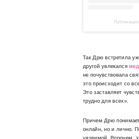
Публикация
Так Дрю встретила уж
другой увлекался
мед
не почувствовала связ
это происходит со вс
Это заставляет чувств
трудно для всех».
Причем Дрю понимает
онлайн, но и лично. 
уязвимой. Впрочем, э