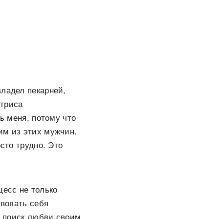
владел пекарней,
ктриса
ть меня, потому что
им из этих мужчин.
сто трудно. Это
есс не только
твовать себя
т поиск любви своим