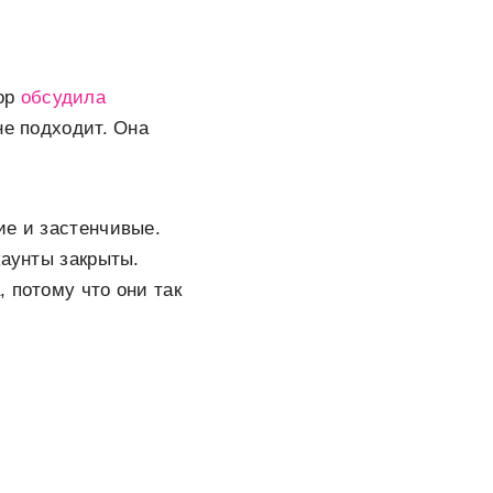
мор
обсудила
не подходит. Она
ие и застенчивые.
каунты закрыты.
 потому что они так