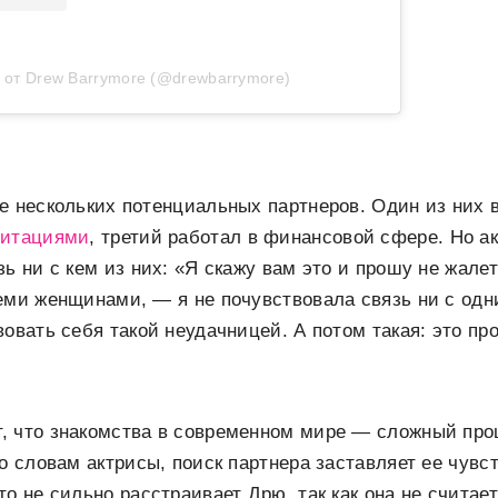
 от Drew Barrymore (@drewbarrymore)
е нескольких потенциальных партнеров. Один из них 
итациями
, третий работал в финансовой сфере. Но а
ь ни с кем из них: «Я скажу вам это и прошу не жале
еми женщинами, — я не почувствовала связь ни с одн
овать себя такой неудачницей. А потом такая: это про
, что знакомства в современном мире — сложный проц
По словам актрисы, поиск партнера заставляет ее чувс
то не сильно расстраивает Дрю, так как она не считае