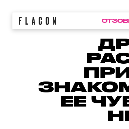
ОТЗОВ
Д
РА
ПР
ЗНАКО
ЕЕ Ч
Н