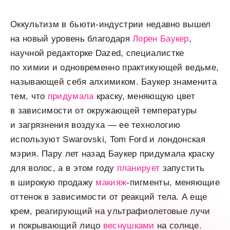
Оккультизм в бьюти-индустрии недавно вышел
на новый уровень благодаря
Лорен Баукер
,
научной редакторке Dazed, специалистке
по химии и одновременно практикующей ведьме,
называющей себя алхимиком. Баукер знаменита
тем, что
придумала
краску, меняющую цвет
в зависимости от окружающей температуры
и загрязнения воздуха — ее технологию
используют Swarovski, Tom Ford и лондонская
мэрия. Пару лет назад Баукер придумала краску
для волос, а в этом году
планирует
запустить
в широкую продажу
макияж
-пигменты, меняющие
оттенок в зависимости от реакций тела. А еще
крем, реагирующий на ультрафиолетовые лучи
и покрывающий лицо
веснушками
на солнце.