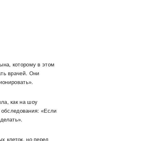
ына, которому в этом
ать врачей. Они
ционировать».
ла, как на шоу
ла обследования: «Если
 делать».
х клеток, но перед