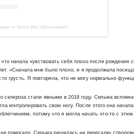
ация от Selma Blair (@selmablair)
 что начала чувствовать себя плохо после рождения с
лет. «Сначала мне было плохо, и я продолжала посещ
осто грусть. Я повторяла, что не могу нормально функ
 склероза стали явными в 2018 году. Сельма вспомни
могла контролировать свою ногу. После этого она нача
облегчением, потому что я могла начать что-то с этим
 не помогало. Сельма решилась на пересадку стволовы