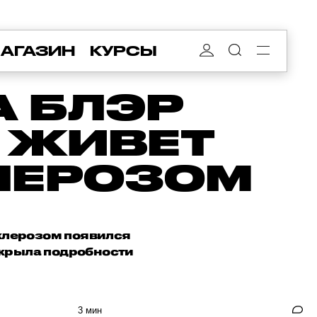
АГАЗИН
КУРСЫ
А БЛЭР
К ЖИВЕТ
ЛЕРОЗОМ
клерозом появился
аскрыла подробности
3 мин