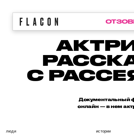
ОТЗОВ
АКТРИ
РАССКА
С РАСС
Документальный ф
онлайн — в нем акт
люди
истории