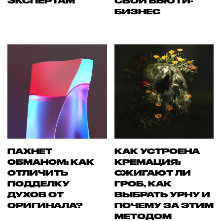
ЭКСПЕРТАМ
СВОЙ БЬЮТИ-
БИЗНЕС
ПАХНЕТ
КАК УСТРОЕНА
ОБМАНОМ: КАК
КРЕМАЦИЯ:
ОТЛИЧИТЬ
СЖИГАЮТ ЛИ
ПОДДЕЛКУ
ГРОБ, КАК
ДУХОВ ОТ
ВЫБРАТЬ УРНУ И
ОРИГИНАЛА?
ПОЧЕМУ ЗА ЭТИМ
МЕТОДОМ