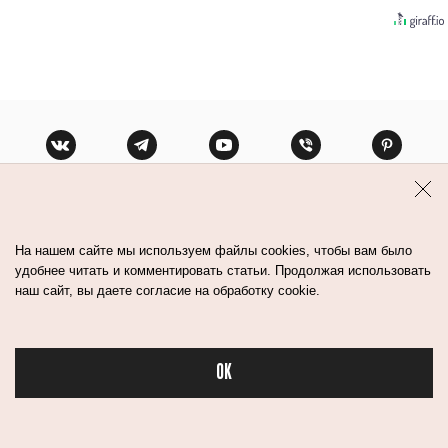
Контакты
Авторы
Медиа-Кит
На нашем сайте мы используем файлы cookies, чтобы вам было
Пользовательское соглашение
удобнее читать и комментировать статьи. Продолжая использовать
Политика обработки персональных данных
наш сайт, вы даете согласие на обработку cookie.
OK
Бьюти в спорте
© Flacon 2026. Все права защищены.