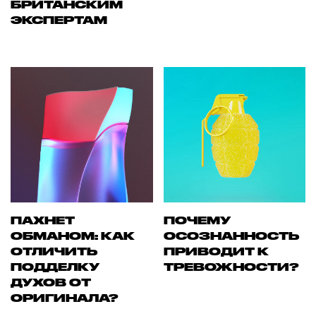
БРИТАНСКИМ
ЭКСПЕРТАМ
ПАХНЕТ
ПОЧЕМУ
ОБМАНОМ: КАК
ОСОЗНАННОСТЬ
ОТЛИЧИТЬ
ПРИВОДИТ К
ПОДДЕЛКУ
ТРЕВОЖНОСТИ?
ДУХОВ ОТ
ОРИГИНАЛА?