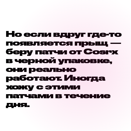
Но если вдруг где-то
появляется прыщ —
беру патчи от Cosrx
в черной упаковке,
они реально
работают. Иногда
хожу с этими
патчами в течение
дня.