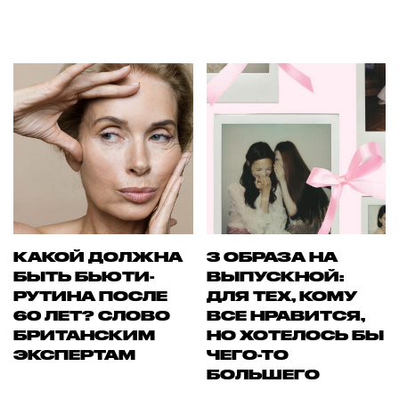
КАКОЙ ДОЛЖНА
3 ОБРАЗА НА
БЫТЬ БЬЮТИ-
ВЫПУСКНОЙ:
РУТИНА ПОСЛЕ
ДЛЯ ТЕХ, КОМУ
60 ЛЕТ? СЛОВО
ВСЕ НРАВИТСЯ,
БРИТАНСКИМ
НО ХОТЕЛОСЬ БЫ
ЭКСПЕРТАМ
ЧЕГО-ТО
БОЛЬШЕГО