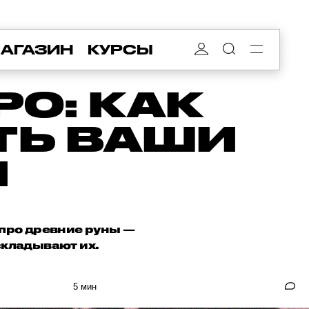
АГАЗИН
КУРСЫ
РО: КАК
ТЬ ВАШИ
И
ы про древние руны —
складывают их.
5 мин