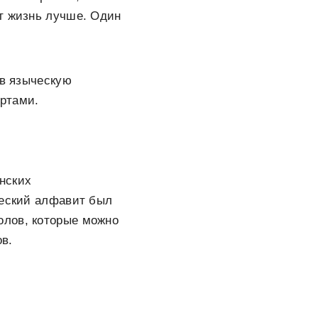
т жизнь лучше. Один
 в языческую
ртами.
нских
ческий алфавит был
олов, которые можно
в.