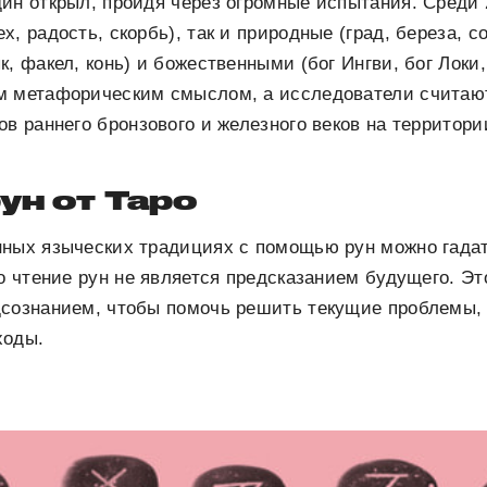
ин открыл, пройдя через огромные испытания. Среди 
, радость, скорбь), так и природные (град, береза, с
, факел, конь) и божественными (бог Ингви, бог Локи,
м метафорическим смыслом, а исследователи считают
ов раннего бронзового и железного веков на территор
ун от Таро
нных языческих традициях с помощью рун можно гадат
ро чтение рун не является предсказанием будущего. Эт
дсознанием, чтобы помочь решить текущие проблемы,
ходы.