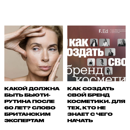
КАКОЙ ДОЛЖНА
КАК СОЗДАТЬ
БЫТЬ БЬЮТИ-
СВОЙ БРЕНД
РУТИНА ПОСЛЕ
КОСМЕТИКИ. ДЛЯ
60 ЛЕТ? СЛОВО
ТЕХ, КТО НЕ
БРИТАНСКИМ
ЗНАЕТ С ЧЕГО
ЭКСПЕРТАМ
НАЧАТЬ