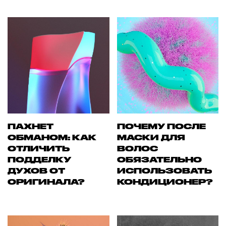
ПАХНЕТ
ПОЧЕМУ ПОСЛЕ
ОБМАНОМ: КАК
МАСКИ ДЛЯ
ОТЛИЧИТЬ
ВОЛОС
ПОДДЕЛКУ
ОБЯЗАТЕЛЬНО
ДУХОВ ОТ
ИСПОЛЬЗОВАТЬ
ОРИГИНАЛА?
КОНДИЦИОНЕР?