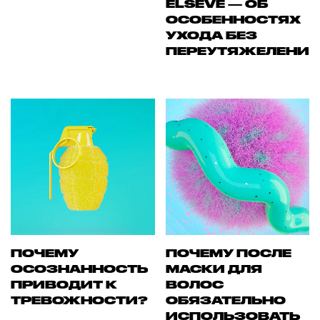
ELSEVE — ОБ
ОСОБЕННОСТЯХ
УХОДА БЕЗ
ПЕРЕУТЯЖЕЛЕНИ
ПОЧЕМУ
ПОЧЕМУ ПОСЛЕ
ОСОЗНАННОСТЬ
МАСКИ ДЛЯ
ПРИВОДИТ К
ВОЛОС
ТРЕВОЖНОСТИ?
ОБЯЗАТЕЛЬНО
ИСПОЛЬЗОВАТЬ