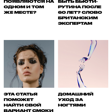
ПОЯВЛЯЮТСЯ НА
БЫТЬ БЬЮТИ-
ОДНОМ И ТОМ
РУТИНА ПОСЛЕ
ЖЕ МЕСТЕ?
60 ЛЕТ? СЛОВО
БРИТАНСКИМ
ЭКСПЕРТАМ
ЭТА СТАТЬЯ
ДОМАШНИЙ
ПОМОЖЕТ
УХОД ЗА
НАЙТИ СВОЙ
НОГТЯМИ
ВАРИАНТ СМОКИ