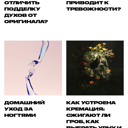
ОТЛИЧИТЬ
ПРИВОДИТ К
ПОДДЕЛКУ
ТРЕВОЖНОСТИ?
ДУХОВ ОТ
ОРИГИНАЛА?
ДОМАШНИЙ
КАК УСТРОЕНА
УХОД ЗА
КРЕМАЦИЯ:
НОГТЯМИ
СЖИГАЮТ ЛИ
ГРОБ, КАК
ВЫБРАТЬ УРНУ И