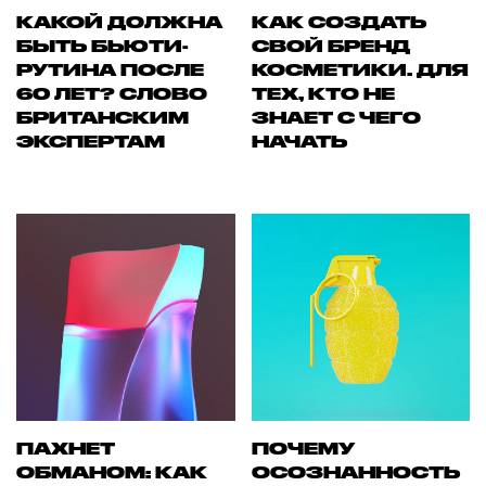
КАКОЙ ДОЛЖНА
КАК СОЗДАТЬ
БЫТЬ БЬЮТИ-
СВОЙ БРЕНД
РУТИНА ПОСЛЕ
КОСМЕТИКИ. ДЛЯ
60 ЛЕТ? СЛОВО
ТЕХ, КТО НЕ
БРИТАНСКИМ
ЗНАЕТ С ЧЕГО
ЭКСПЕРТАМ
НАЧАТЬ
ПАХНЕТ
ПОЧЕМУ
ОБМАНОМ: КАК
ОСОЗНАННОСТЬ