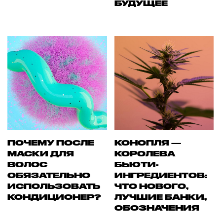
БУДУЩЕЕ
ПОЧЕМУ ПОСЛЕ
КОНОПЛЯ —
МАСКИ ДЛЯ
КОРОЛЕВА
ВОЛОС
БЬЮТИ-
ОБЯЗАТЕЛЬНО
ИНГРЕДИЕНТОВ:
ИСПОЛЬЗОВАТЬ
ЧТО НОВОГО,
КОНДИЦИОНЕР?
ЛУЧШИЕ БАНКИ,
ОБОЗНАЧЕНИЯ