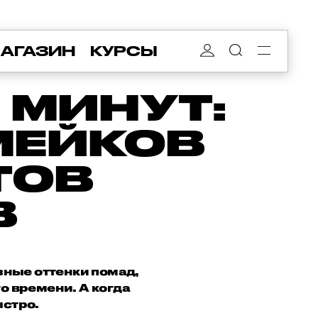
АГАЗИН
КУРСЫ
 МИНУТ:
МЕЙКОВ
ТОВ
В
зные оттенки помад,
о времени. А когда
ыстро.