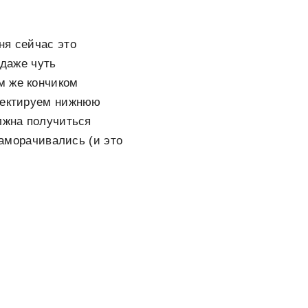
ня сейчас это
 даже чуть
м же кончиком
рректируем нижнюю
лжна получиться
заморачивались (и это