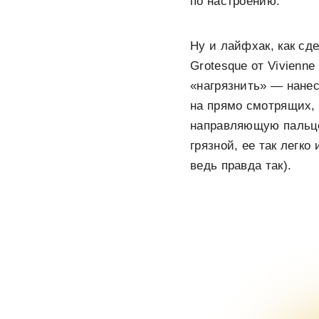
по настроению.
Ну и лайфхак, как сд
Grotesque от Vivienn
«нагрязнить» — нане
на прямо смотрящих, 
направляющую пальцем
грязной, ее так легко
ведь правда так).