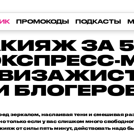
ИК
ПРОМОКОДЫ
ПОДКАСТЫ
М
КИЯЖ ЗА 5
ЭКСПРЕСС-
 ВИЗАЖИС
И БЛОГЕРО
ред зеркалом, наслаивая тени и смешивая ра
 но только если у вас слишком много свободног
кияж от силы пять минут, действовать надо б