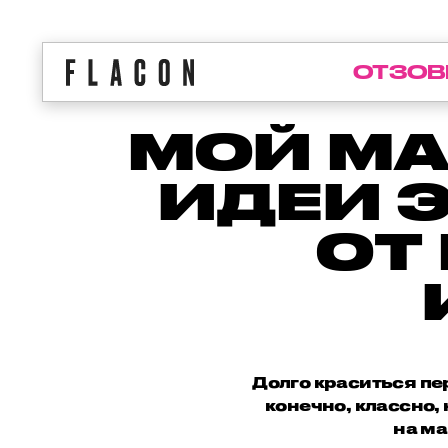
ОТЗОВ
МОЙ МА
ИДЕИ 
ОТ
Долго краситься пе
конечно, классно,
на ма