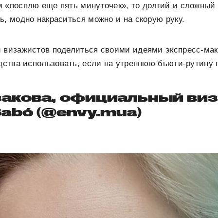
 «посплю еще пять минуточек», то долгий и сложный 
ь, модно накраситься можно и на скорую руку.
 визажистов поделиться своими идеями экспресс-мак
едства использовать, если на утреннюю бьюти-рутину
закова, официальный ви
Sabó (@envy.mua)