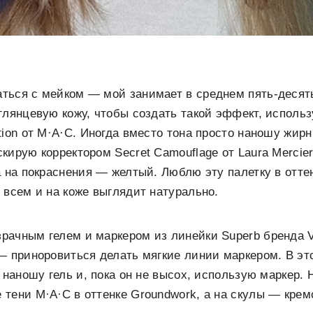
ться с мейком — мой занимает в среднем пять-десят
глянцевую кожу, чтобы создать такой эффект, исполь
tion от M·A·C. Иногда вместо тона просто наношу жир
кирую корректором Secret Camouflage от Laura Mercier
а на покраснения — желтый. Люблю эту палетку в отте
 всем и на коже выглядит натурально.
ачным гелем и маркером из линейки Superb бренда V
— приноровиться делать мягкие линии маркером. В эт
а наношу гель и, пока он не высох, использую маркер.
тени M·A·C в оттенке Groundwork, а на скулы — кре