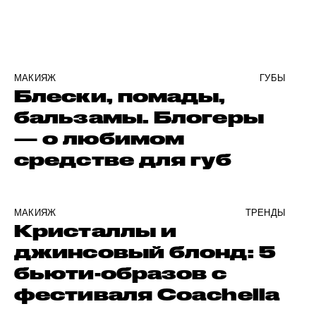
МАКИЯЖ
ГУБЫ
Блески, помады,
бальзамы. Блогеры
— о любимом
средстве для губ
МАКИЯЖ
ТРЕНДЫ
Кристаллы и
джинсовый блонд: 5
бьюти-образов с
фестиваля Coachella