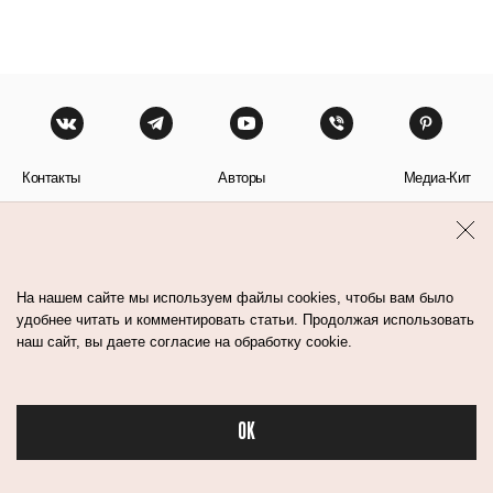
Контакты
Авторы
Медиа-Кит
Пользовательское соглашение
Политика обработки персональных данных
На нашем сайте мы используем файлы cookies, чтобы вам было
удобнее читать и комментировать статьи. Продолжая использовать
наш сайт, вы даете согласие на обработку cookie.
© Flacon 2026. Все права защищены.
OK
Бьюти