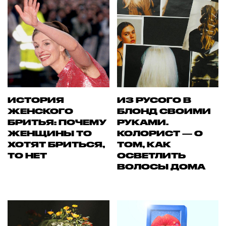
ИСТОРИЯ
ИЗ РУСОГО В
ЖЕНСКОГО
БЛОНД СВОИМИ
БРИТЬЯ: ПОЧЕМУ
РУКАМИ.
ЖЕНЩИНЫ ТО
КОЛОРИСТ — О
ХОТЯТ БРИТЬСЯ,
ТОМ, КАК
ТО НЕТ
ОСВЕТЛИТЬ
ВОЛОСЫ ДОМА