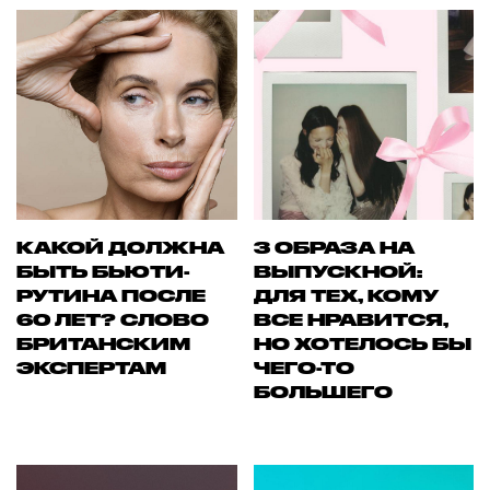
КАКОЙ ДОЛЖНА
3 ОБРАЗА НА
БЫТЬ БЬЮТИ-
ВЫПУСКНОЙ:
РУТИНА ПОСЛЕ
ДЛЯ ТЕХ, КОМУ
60 ЛЕТ? СЛОВО
ВСЕ НРАВИТСЯ,
БРИТАНСКИМ
НО ХОТЕЛОСЬ БЫ
ЭКСПЕРТАМ
ЧЕГО-ТО
БОЛЬШЕГО