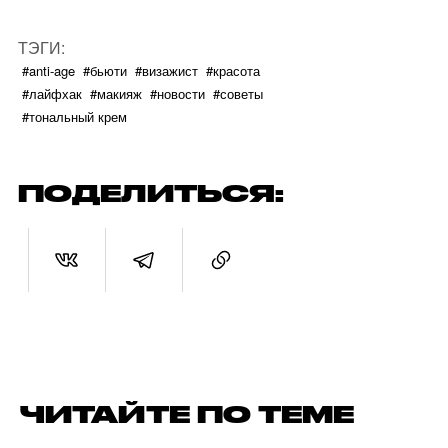
ТЭГИ:
#anti-age
#бьюти
#визажист
#красота
#лайфхак
#макияж
#новости
#советы
#тональный крем
ПОДЕЛИТЬСЯ:
ЧИТАЙТЕ ПО ТЕМЕ