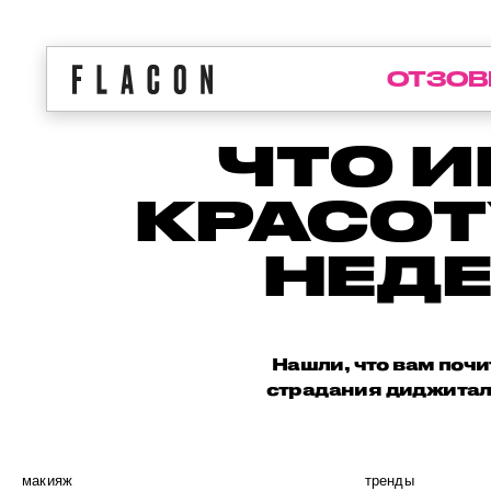
ОТЗОВ
ЧТО И
КРАСОТ
НЕДЕ
Нашли, что вам почи
страдания диджитал
макияж
тренды