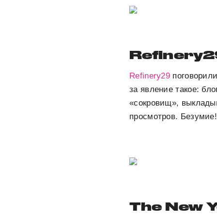
Refinery2
Refinery29
поговорили
за явление такое: бл
«сокровищ», выклады
просмотров. Безумие
The New Y