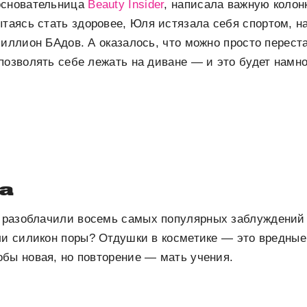
основательница
Beauty Insider
, написала важную колон
ытаясь стать здоровее, Юля истязала себя спортом, н
миллион БАдов. А оказалось, что можно просто перест
позволять себе лежать на диване — и это будет намн
ta
 разоблачили восемь самых популярных заблуждений 
ли силикон поры? Отдушки в косметике — это вредны
бы новая, но повторение — мать учения.