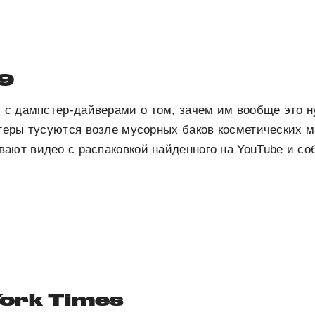
9
 с дампстер-дайверами о том, зачем им вообще это н
огеры тусуются возле мусорных баков косметических м
вают видео с распаковкой найденного на YouTube и с
!
ork Times