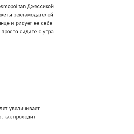
smopolitan Джессикой
джеты рекламодателей
янце и рисует ее себе
ы просто сидите с утра
лет увеличивает
, как проходит