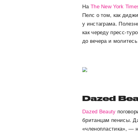
На
The New York Time
Пелс о том, как дид
у инстаграма. Полезно
как череду пресс-туро
до вечера и молитесь 
Dazed Bea
Dazed Beauty
поговори
британцам пенисы. Да
«членопластика», — н