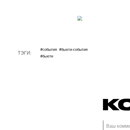
#события
#бьюти-события
ТЭГИ:
#бьюти
К