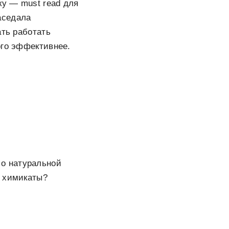
ку — must read для
аседала
ать работать
ого эффективнее.
о натуральной
е химикаты?