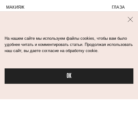
МАКИЯЖ
ГЛАЗА
Краш-тест «коктейля
из туши» —
популярного тренда
На нашем сайте мы используем файлы cookies, чтобы вам было
макияжа из TikTok
удобнее читать и комментировать статьи. Продолжая использовать
наш сайт, вы даете согласие на обработку cookie.
КОММЕНТАРИИ
OK
Бьюти