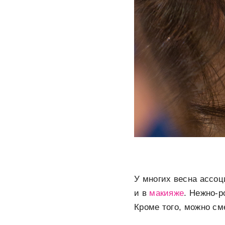
У многих весна ассо
и в
макияже
. Нежно-р
Кроме того, можно см