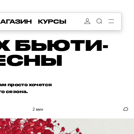
АГАЗИН
КУРСЫ
Х БЬЮТИ-
ВЕСНЫ
ам просто хочется
о сезона.
2 мин