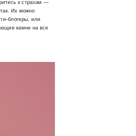
тритесь к стразам —
 так. Их можно
юти-блогеры, или
кающие камни на все