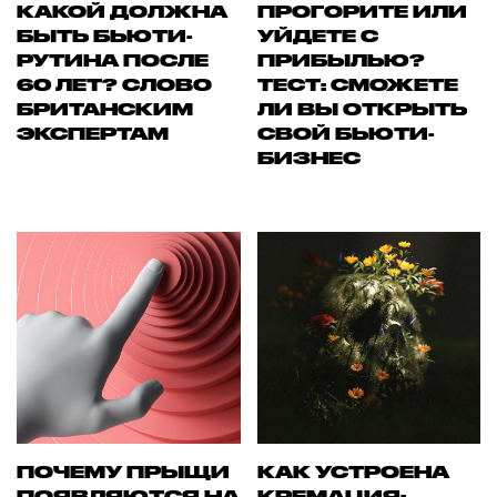
КАКОЙ ДОЛЖНА
ПРОГОРИТЕ ИЛИ
БЫТЬ БЬЮТИ-
УЙДЕТЕ С
РУТИНА ПОСЛЕ
ПРИБЫЛЬЮ?
60 ЛЕТ? СЛОВО
ТЕСТ: СМОЖЕТЕ
БРИТАНСКИМ
ЛИ ВЫ ОТКРЫТЬ
ЭКСПЕРТАМ
СВОЙ БЬЮТИ-
БИЗНЕС
ПОЧЕМУ ПРЫЩИ
КАК УСТРОЕНА
ПОЯВЛЯЮТСЯ НА
КРЕМАЦИЯ: