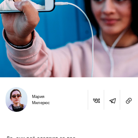
Мария
Милерюс