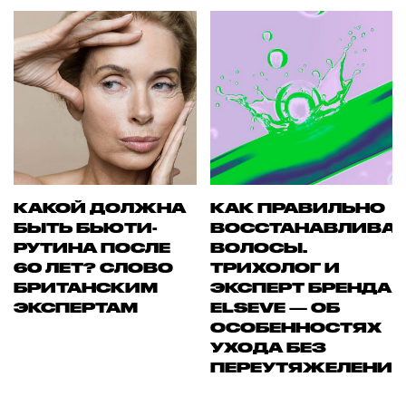
КАКОЙ ДОЛЖНА
КАК ПРАВИЛЬНО
БЫТЬ БЬЮТИ-
ВОССТАНАВЛИВА
РУТИНА ПОСЛЕ
ВОЛОСЫ.
60 ЛЕТ? СЛОВО
ТРИХОЛОГ И
БРИТАНСКИМ
ЭКСПЕРТ БРЕНДА
ЭКСПЕРТАМ
ELSEVE — ОБ
ОСОБЕННОСТЯХ
УХОДА БЕЗ
ПЕРЕУТЯЖЕЛЕНИ