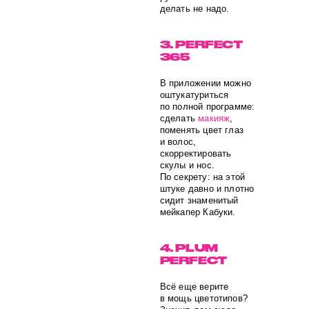
делать не надо.
3. PERFECT
365
В приложении можно
оштукатуриться
по полной программе:
сделать
макияж
,
поменять цвет глаз
и волос,
скорректировать
скулы и нос.
По секрету: на этой
штуке давно и плотно
сидит знаменитый
мейкапер Кабуки.
4. PLUM
PERFECT
Всё еще верите
в мощь цветотипов?