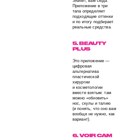
Значит, вам сюда.
Приложение в три
тапа определяет
подходящие оттенки
и по итогу подбирает
реальные средства.
5. BEAUTY
PLUS
Это приложение —
цифровая
альтернатива
пластической
хирургии
и косметологии
вместе взятым: там
можно «обновить»
нос, скулы и талию
(и понять, что оно вам
вообще не нужно, как
вариант).
6. VOIR CAM