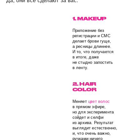
Да, они всё сделают за вас.
1. MAKEUP
Приложение без
регистрации и СМС
делает брови гуще,
а ресницы длиннее.
И то, что получается
в итоге, даже
не стыдно запостить
в ленту.
2. HAIR
COLOR
Меняет
цвет волос
в прямом эфире,
но для эксперимента
сойдет и селфи
из архива. Результат
выглядит естественно,
и, что очень важно,
ручками ничего