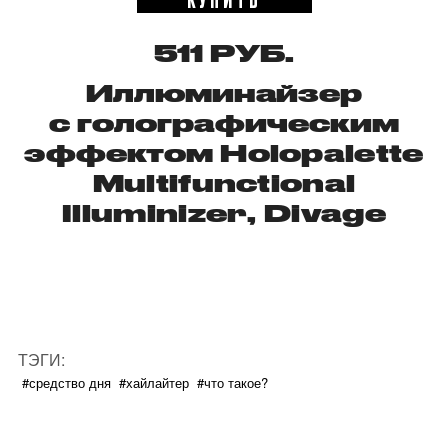
511 РУБ.
Иллюминайзер
с голографическим
эффектом H
olopalette
Multifunctional
Illuminizer, Divage
ТЭГИ:
#средство дня
#хайлайтер
#что такое?