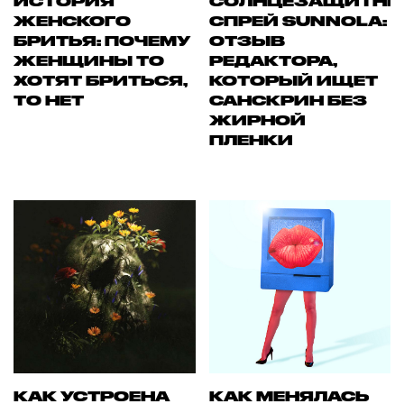
ИСТОРИЯ
СОЛНЦЕЗАЩИТН
ЖЕНСКОГО
СПРЕЙ SUNNOLA:
БРИТЬЯ: ПОЧЕМУ
ОТЗЫВ
ЖЕНЩИНЫ ТО
РЕДАКТОРА,
ХОТЯТ БРИТЬСЯ,
КОТОРЫЙ ИЩЕТ
ТО НЕТ
САНСКРИН БЕЗ
ЖИРНОЙ
ПЛЕНКИ
КАК УСТРОЕНА
КАК МЕНЯЛАСЬ