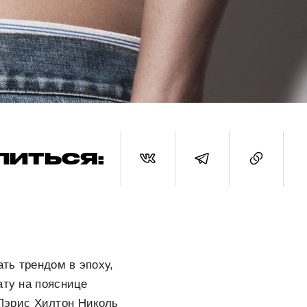
ЛИТЬСЯ:
ть трендом в эпоху,
ату на пояснице
 Пэрис Хилтон Николь