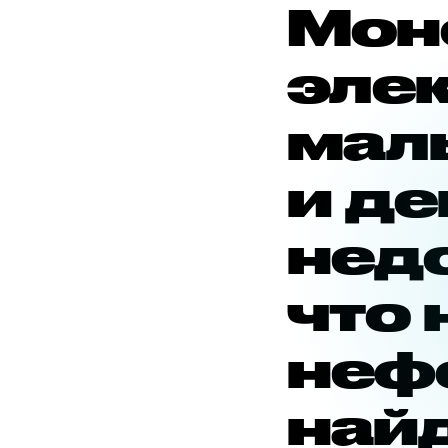
Мон
эле
мал
и д
недо
что 
неф
най