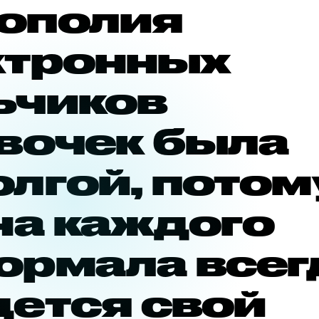
ополия
ктронных
ьчиков
евочек была
лгой, потом
на каждого
ормала всег
дется свой