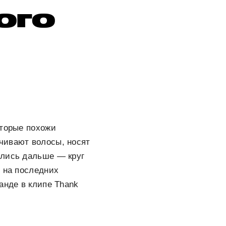
ого
оторые похожи
чивают волосы, носят
улись дальше — круг
ь на последних
анде в клипе Thank