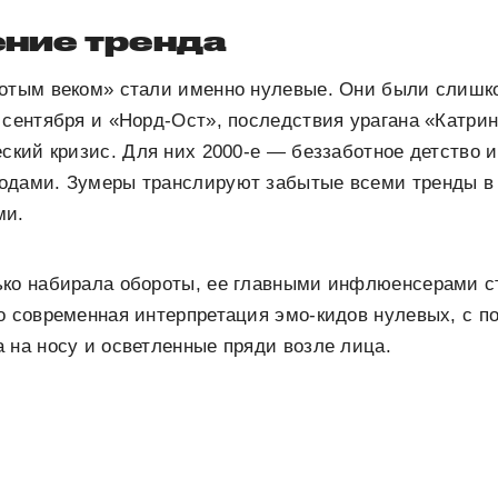
ние тренда
лотым веком» стали именно нулевые. Они были слишк
 сентября и «Норд-Ост», последствия урагана «Катри
еский кризис. Для них 2000-е — беззаботное детство 
одами. Зумеры транслируют забытые всеми тренды в 
ми.
ько набирала обороты, ее главными инфлюенсерами с
о современная интерпретация эмо-кидов нулевых, с п
 на носу и осветленные пряди возле лица.