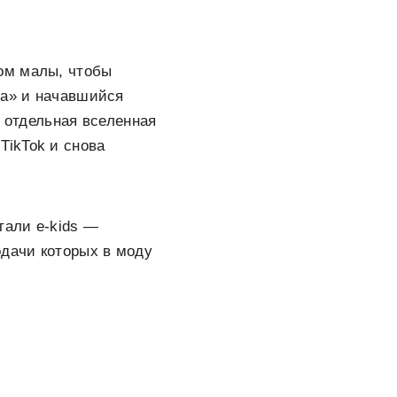
ом малы, чтобы
на» и начавшийся
и отдельная вселенная
TikTok и снова
тали e-kids —
одачи которых в моду