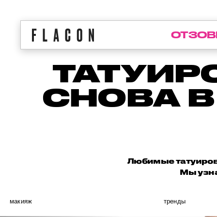
ОТЗОВ
ТАТУИР
СНОВА В
Любимые татуировк
Мы узна
макияж
тренды