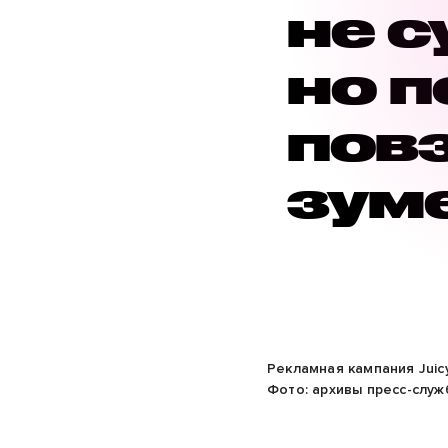
не 
но 
пов
зум
Рекламная кампания Juicy
Фото: архивы пресс-служ