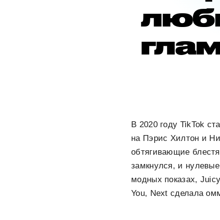
люб
глам
В 2020 году TikTok с
на Пэрис Хилтон и Н
обтягивающие блестя
замкнулся, и нулевые
модных показах, Juic
You, Next сделала о