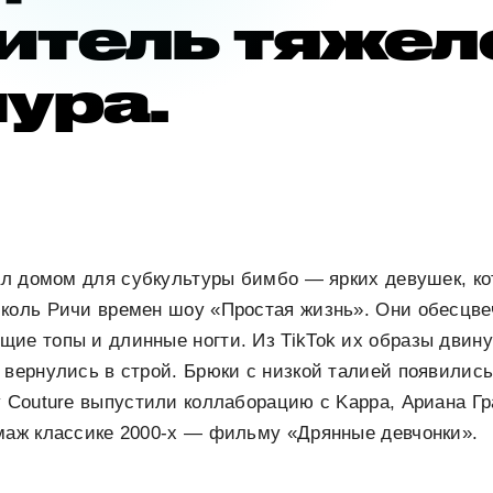
итель тяжел
ура.
тал домом для субкультуры бимбо — ярких девушек, к
иколь Ричи времен шоу «Простая жизнь». Они обесцве
щие топы и длинные ногти. Из TikTok их образы двин
 вернулись в строй. Брюки с низкой талией появилис
y Couture выпустили коллаборацию с Kappa, Ариана Гр
ммаж классике 2000-х — фильму «Дрянные девчонки».