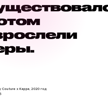
существовало
потом
зрослели
еры.
 Couture x Kappa, 2020 год
б