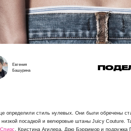
Евгения
ПОДЕ
Башурина
це определили стиль нулевых. Они были обречены ста
 низкой посадкой и велюровые штаны Juicy Couture. Т
 Спирс
, Кристина Агилера, Дрю Бэрримор и подружка