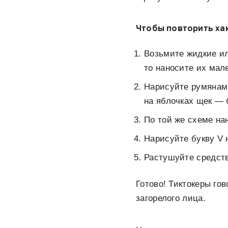
Чтобы повторить хак
Возьмите жидкие ил
то наносите их мал
Нарисуйте румянами
на яблочках щек — 
По той же схеме на
Нарисуйте букву V н
Растушуйте средст
Готово! Тиктокеры гов
загорелого лица.