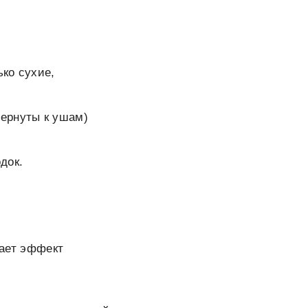
ько сухие,
вернуты к ушам)
док.
дает эффект