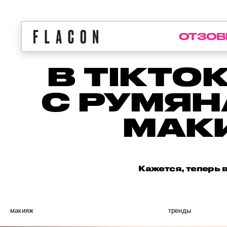
ОТЗОВ
В TIKTO
С РУМЯН
МАК
Кажется, теперь 
макияж
тренды