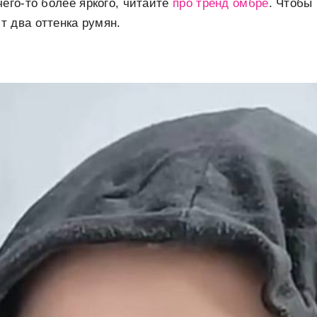
его-то более яркого, читайте
про тренд омбре
. Чтобы
 два оттенка румян.