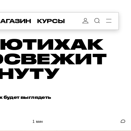
АГАЗИН
КУРСЫ
БЬЮТИХАК
 ОСВЕЖИТ
НУТУ
к будет выглядеть
1 мин