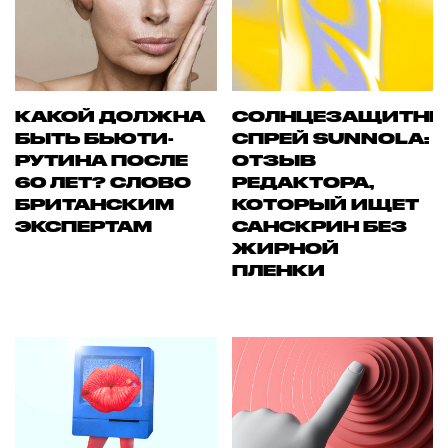
КАКОЙ ДОЛЖНА
СОЛНЦЕЗАЩИТН
БЫТЬ БЬЮТИ-
СПРЕЙ SUNNOLA:
РУТИНА ПОСЛЕ
ОТЗЫВ
60 ЛЕТ? СЛОВО
РЕДАКТОРА,
БРИТАНСКИМ
КОТОРЫЙ ИЩЕТ
ЭКСПЕРТАМ
САНСКРИН БЕЗ
ЖИРНОЙ
ПЛЕНКИ