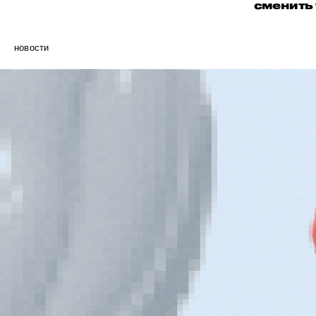
сменить 
новости