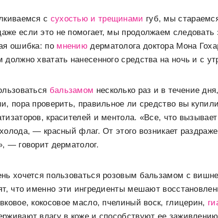
алкиваемся с
сухостью и трещинами
губ, мы стараемся
же если это не помогает, мы продолжаем следовать э
ая ошибка: по
мнению
дерматолога доктора Мона Гоха
 должно хватать нанесенного средства на ночь и с ут
пользоваться
бальзамом
несколько раз и в течение дня
и, пора проверить, правильное ли средство вы купил
тизаторов, красителей и ментола. «Все, что вызывает
холода, — красный флаг. От этого возникает раздраже
, — говорит дерматолог.
ень хочется пользоваться розовым бальзамом с вишне
ят, что именно эти ингредиенты мешают восстановлен
вковое, кокосовое масло, пчелиный воск, глицерин,
ги
ерживают влагу в коже и способствуют ее заживлению