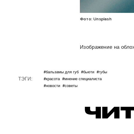
Фото: Unsplash
Изображение на облож
#бальзамы для губ
#бьюти
#губы
ТЭГИ:
#красота
#мнение специалиста
#новости
#советы
ЧИТ