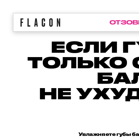
ОТЗОВ
ЕСЛИ 
ТОЛЬКО 
БА
НЕ УХУ
Увлажняете губы ба