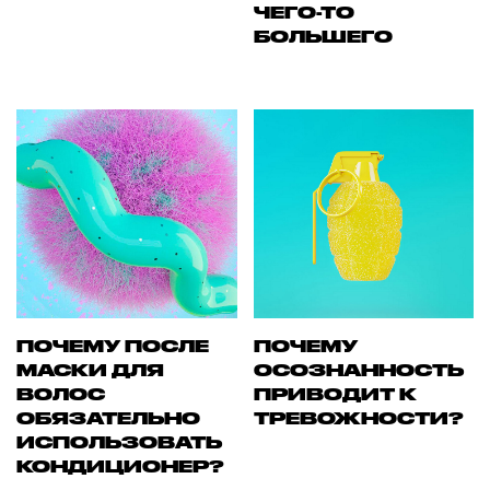
ЧЕГО-ТО
БОЛЬШЕГО
ПОЧЕМУ ПОСЛЕ
ПОЧЕМУ
МАСКИ ДЛЯ
ОСОЗНАННОСТЬ
ВОЛОС
ПРИВОДИТ К
ОБЯЗАТЕЛЬНО
ТРЕВОЖНОСТИ?
ИСПОЛЬЗОВАТЬ
КОНДИЦИОНЕР?