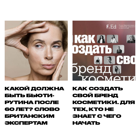
КАКОЙ ДОЛЖНА
КАК СОЗДАТЬ
БЫТЬ БЬЮТИ-
СВОЙ БРЕНД
РУТИНА ПОСЛЕ
КОСМЕТИКИ. ДЛЯ
60 ЛЕТ? СЛОВО
ТЕХ, КТО НЕ
БРИТАНСКИМ
ЗНАЕТ С ЧЕГО
ЭКСПЕРТАМ
НАЧАТЬ