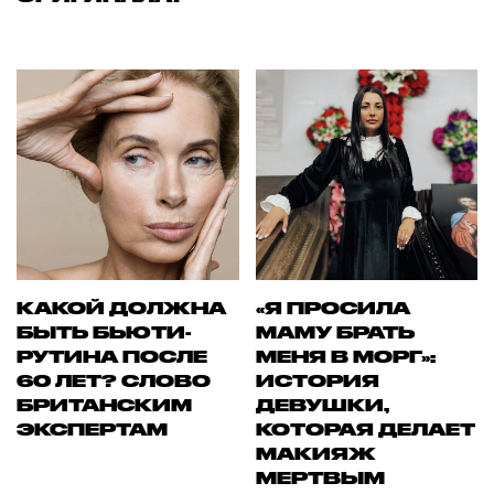
КАКОЙ ДОЛЖНА
«Я ПРОСИЛА
БЫТЬ БЬЮТИ-
МАМУ БРАТЬ
РУТИНА ПОСЛЕ
МЕНЯ В МОРГ»:
60 ЛЕТ? СЛОВО
ИСТОРИЯ
БРИТАНСКИМ
ДЕВУШКИ,
ЭКСПЕРТАМ
КОТОРАЯ ДЕЛАЕТ
МАКИЯЖ
МЕРТВЫМ