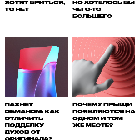
ХОТЯТ БРИТЬСЯ,
НО ХОТЕЛОСЬ БЫ
ТО НЕТ
ЧЕГО-ТО
БОЛЬШЕГО
ПАХНЕТ
ПОЧЕМУ ПРЫЩИ
ОБМАНОМ: КАК
ПОЯВЛЯЮТСЯ НА
ОТЛИЧИТЬ
ОДНОМ И ТОМ
ПОДДЕЛКУ
ЖЕ МЕСТЕ?
ДУХОВ ОТ
ОРИГИНАЛА?