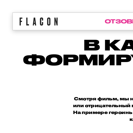
ОТЗОВ
В К
ФОРМИРУ
Смотря фильм, мы н
или отрицательный п
На примере героинь
к