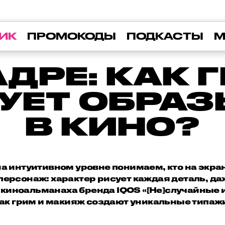
ИК
ПРОМОКОДЫ
ПОДКАСТЫ
М
АДРЕ: КАК 
ЕТ ОБРАЗ
В КИНО?
а интуитивном уровне понимаем, кто на экр
ерсонаж: характер рисует каждая деталь, даж
 киноальманаха бренда IQOS «[Не]случайные 
ак грим и макияж создают уникальные типаж