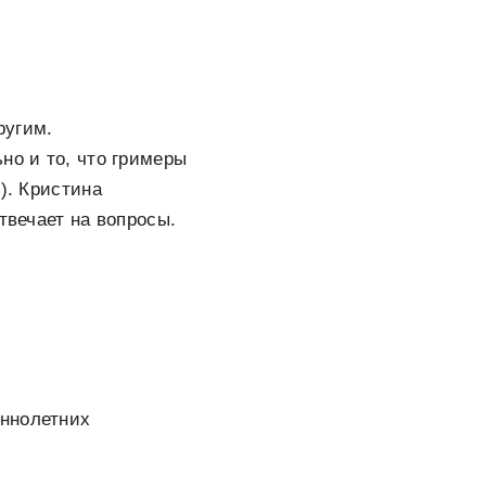
ругим.
но и то, что гримеры
). Кристина
твечает на вопросы.
еннолетних