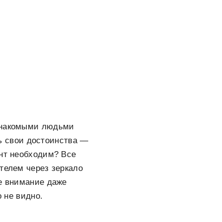
езнакомыми людьми
ть свои достоинства —
ент необходим? Все
телем через зеркало
бе внимание даже
о не видно.