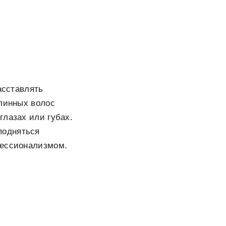
асставлять
длинных волос
глазах или губах.
подняться
фессионализмом.