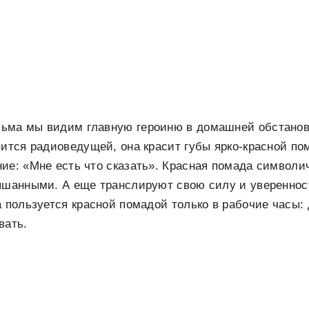
ьма мы видим главную героиню в домашней обстанов
вится радиоведущей, она красит губы ярко-красной п
ие: «Мне есть что сказать». Красная помада символич
ышанными. А еще транслируют свою силу и уверенност
а пользуется красной помадой только в рабочие часы:
вать.