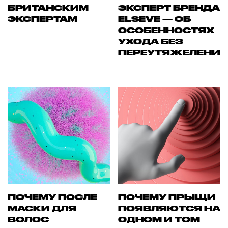
БРИТАНСКИМ
ЭКСПЕРТ БРЕНДА
ЭКСПЕРТАМ
ELSEVE — ОБ
ОСОБЕННОСТЯХ
УХОДА БЕЗ
ПЕРЕУТЯЖЕЛЕНИ
ПОЧЕМУ ПОСЛЕ
ПОЧЕМУ ПРЫЩИ
МАСКИ ДЛЯ
ПОЯВЛЯЮТСЯ НА
ВОЛОС
ОДНОМ И ТОМ