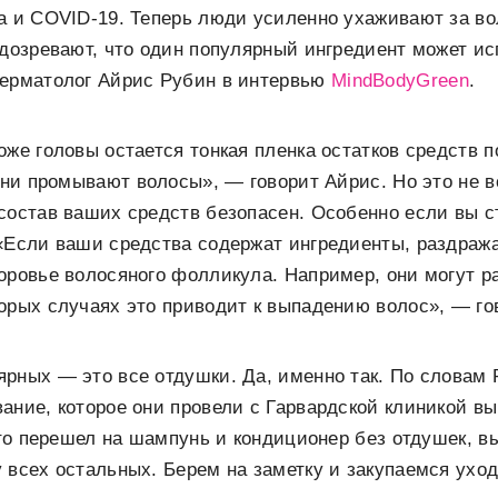
а и COVID-19. Теперь люди усиленно ухаживают за в
одозревают, что один популярный ингредиент может ис
дерматолог Айрис Рубин в интервью
MindBodyGreen
.
оже головы остается тонкая пленка остатков средств 
 они промывают волосы», — говорит Айрис. Но это не 
состав ваших средств безопасен. Особенно если вы с
«Если ваши средства содержат ингредиенты, раздраж
оровье волосяного фолликула. Например, они могут р
орых случаях это приводит к выпадению волос», — го
рных — это все отдушки. Да, именно так. По словам 
ание, которое они провели с Гарвардской клиникой в
 кто перешел на шампунь и кондиционер без отдушек, 
 всех остальных. Берем на заметку и закупаемся ухо