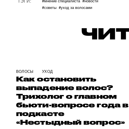
ТЭГИ:
#мнение специалиста
#новости
#советы
#уход за волосами
ЧИТ
ВОЛОСЫ
УХОД
Как остановить
выпадение волос?
Трихолог о главном
бьюти-вопросе года в
подкасте
«Нестыдный вопрос»