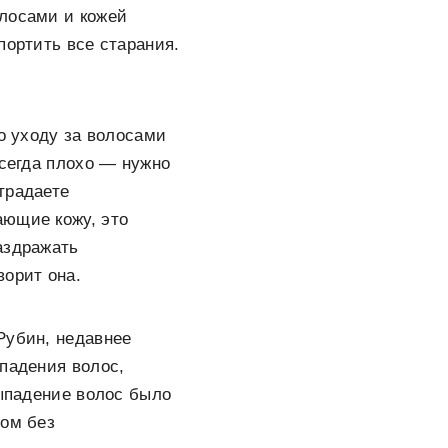
олосами и кожей
портить все старания.
по уходу за волосами
всегда плохо — нужно
традаете
ающие кожу, это
аздражать
ворит она.
Рубин, недавнее
ыпадения волос,
выпадение волос было
дом без