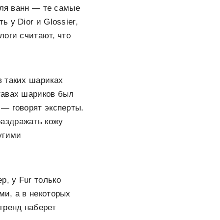
для ванн — те самые
 у Dior и Glossier,
логи считают, что
в таких шариках
тавах шариков был
— говорят эксперты.
аздражать кожу
угими
, у Fur только
ми, а в некоторых
тренд наберет