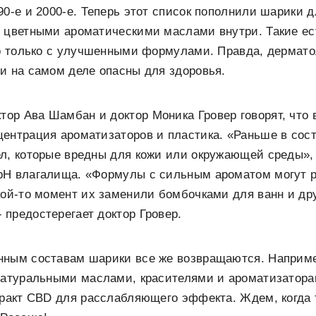
90-е и 2000-е. Теперь этот список пополнили шарики 
 цветными ароматическими маслами внутри. Такие есть
но только с улучшенными формулами. Правда, дермато
и на самом деле опасны для здоровья.
ктор Ава Шамбан и доктор Моника Гровер говорят, что 
центрация ароматизаторов и пластика. «Раньше в сос
л, которые вредны для кожи или окружающей среды», 
рН влагалища. «Формулы с сильным ароматом могут р
кой-то момент их заменили бомбочками для ванн и др
предостерегает доктор Гровер.
нным составам шарики все же возвращаются. Например
натуральными маслами, красителями и ароматизатора
тракт CBD для расслабляющего эффекта. Ждем, когда 