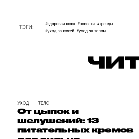
#здоровая кожа
#новости
#тренды
ТЭГИ:
#уход за кожей
#уход за телом
ЧИТ
УХОД
ТЕЛО
От цыпок и
шелушений: 13
питательных кремов
для сильно