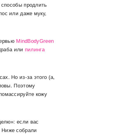
е способы продлить
лос или даже муку,
тервью
MindBodyGreen
краба или
пилинга
х. Но из-за этого (а,
оловы. Поэтому
 помассируйте кожу
делю»: если вас
. Ниже собрали