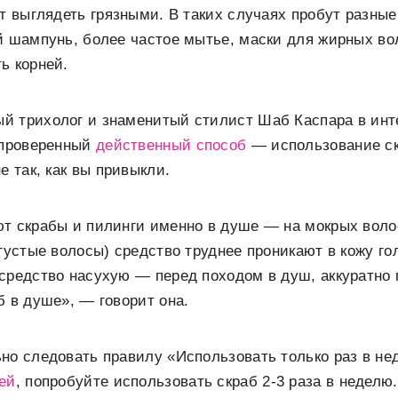
ут выглядеть грязными. В таких случаях пробут разны
й шампунь, более частое мытье, маски для жирных во
ь корней.
й трихолог и знаменитый стилист Шаб Каспара в ин
 проверенный
действенный способ
— использование с
е так, как вы привыкли.
т скрабы и пилинги именно в душе — на мокрых волоса
 густые волосы) средство труднее проникают в кожу г
средство насухую — перед походом в душ, аккуратно
б в душе», — говорит она.
но следовать правилу «Использовать только раз в не
ей
, попробуйте использовать скраб 2-3 раза в неделю