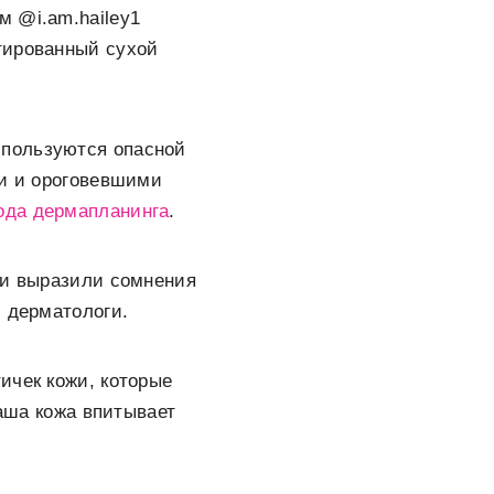
м @i.am.hailey1
тированный сухой
 пользуются опасной
ми и ороговевшими
ода дермапланинга
.
ли выразили сомнения
и дерматологи.
ичек кожи, которые
Наша кожа впитывает