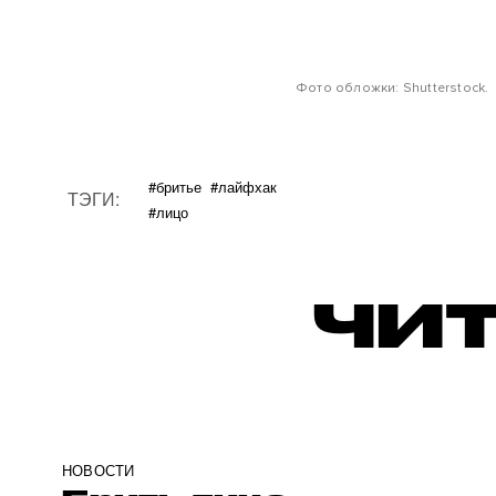
Фото обложки: Shutterstock.
#бритье
#лайфхак
ТЭГИ:
#лицо
ЧИТ
НОВОСТИ