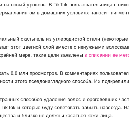
м на новый уровень. В TikTok пользовательница с нико
 дермапланингом в домашних условиях наносит пигмен
иальный скальпель из углеродистой стали (некоторые
езает этот цветной слой вместе с ненужными волоска
крайней мере, такие цели заявлены
в описании ее мет
рать 8,8 млн просмотров. В комментариях пользовате
ности этого псевдонаглядного способа. Их подкрепил
транных способов удаления волос и ороговевших част
в TikTok и которые буду советовать забыть навсегда. 
ещества и близко не должны касаться кожи лица.