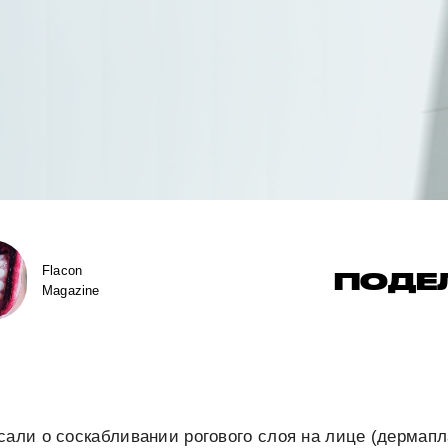
Flacon
ПОДЕ
Magazine
сали о соскабливании рогового слоя на лице (дермап