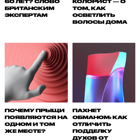
60 ЛЕТ? СЛОВО
КОЛОРИСТ — О
БРИТАНСКИМ
ТОМ, КАК
ЭКСПЕРТАМ
ОСВЕТЛИТЬ
ВОЛОСЫ ДОМА
ПОЧЕМУ ПРЫЩИ
ПАХНЕТ
ПОЯВЛЯЮТСЯ НА
ОБМАНОМ: КАК
ОДНОМ И ТОМ
ОТЛИЧИТЬ
ЖЕ МЕСТЕ?
ПОДДЕЛКУ
ДУХОВ ОТ