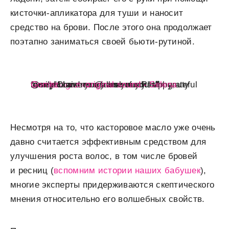
кисточки-апликатора для туши и наносит
средство на брови. После этого она продолжает
поэтапно заниматься своей бьюти-рутиной.
@selenagomez
@rarebeauty happy, merry Christmas from your Rare beauty family!! Love you all so much! I’m grateful for each and every one of you 💕@sephora
♬ original sound - Selena Gomez
Несмотря на то, что касторовое масло уже очень
давно считается эффективным средством для
улучшения роста волос, в том числе бровей
и ресниц (
вспомним истории наших бабушек
),
многие эксперты придерживаются скептического
мнения относительно его волшебных свойств.